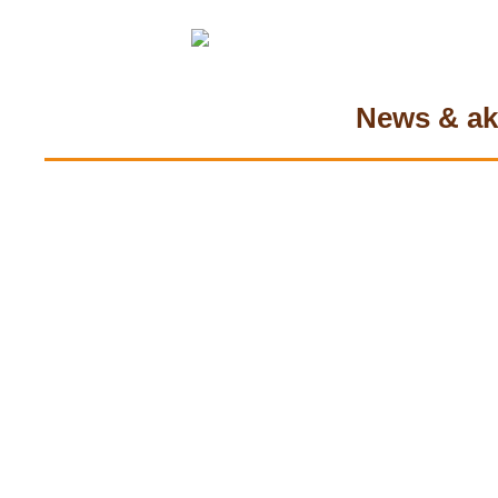
Details
Weitere Veranstaltungst
Regelmäßige Öffnungs
News & ak
Sommersaison: Juni - Ju
Uhr
sowie diverse saisonbe
Auch heuer gibt es wi
Dämmerschoppen!
Details dazu finden sie 
Metzger's Bar